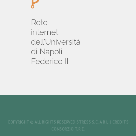
Rete
internet
dell’Università
di Napoli
Federico II
COPYRIGHT © ALL RIGHTS RESERVED STRESS S.C. A R.L. | CREDITS
CONSORZIO T.R.E.